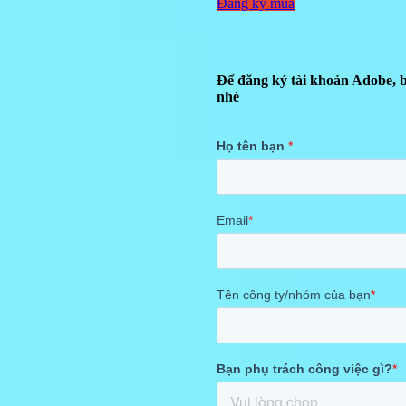
Đăng ký mua
Để đăng ký tài khoản Adobe, b
nhé