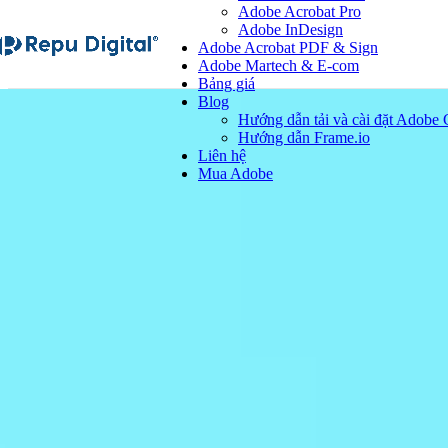
Adobe Acrobat Pro
Adobe InDesign
Adobe Acrobat PDF & Sign
Adobe Martech & E-com
Bảng giá
Blog
Hướng dẫn tải và cài đặt Adobe 
Hướng dẫn Frame.io
Liên hệ
Mua Adobe